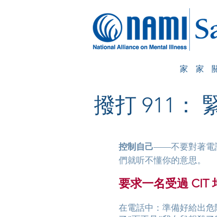
家
家
撥打 911：
控制自己
——不要對著電
們就听不懂你的意思。
要求一名受過 CIT
在電話中：準備好給出危