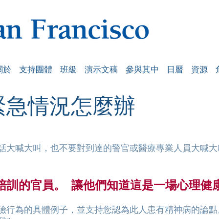
關於
支持團體
班級
演示文稿
參與其中
日曆
資源
 緊急情況怎麼辦
話大喊大叫，也不要對到達的警官或醫療專業人員大喊大
 培訓的官員。
讓他們知道這是一場心理健
險行為的具體例子，並支持您認為此人患有精神病的論點